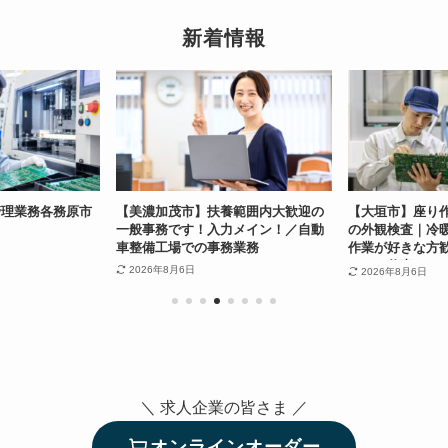
新着情報
管理業務各務原市
【美濃加茂市】扶養範囲内大歓迎の
【大垣市】座り
一般事務です！入力メイン！／自動
の外観検査｜冷
車整備工場での事務業務
作業が好きな方歓
かせる仕事...
2026年8月6日
2026年8月6日
＼ 求人企業の皆さま ／
オンラインオーダー