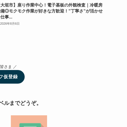
【大垣市】座り作業中心！電子基板の外観検査｜冷暖房
【時給1
完備◎モクモク作業が好きな方歓迎！”丁寧さ”が活かせ
工機オ
仕事...
2026年
2026年8月6日
皆さま ／
フ仮登録
ベルまでどうぞ。