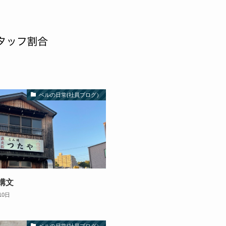
ベルの日常(社員ブログ）
構文
10日