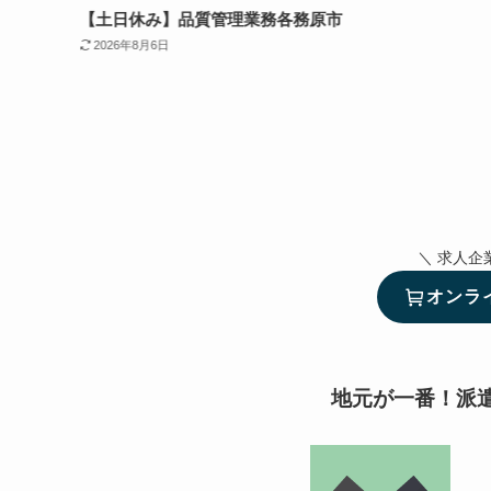
・総務
【土日休み】品質管理業務各務原市
2026年8月6日
＼ 求人企
オンラ
地元が一番！派