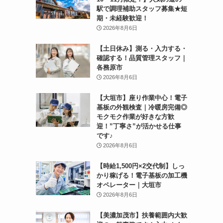
駅で調理補助スタッフ募集★短
期・未経験歓迎！
2026年8月6日
【土日休み】測る・入力する・
確認する！品質管理スタッフ｜
各務原市
2026年8月6日
【大垣市】座り作業中心！電子
基板の外観検査｜冷暖房完備◎
モクモク作業が好きな方歓
迎！”丁寧さ”が活かせる仕事
です♪
2026年8月6日
【時給1,500円×2交代制】しっ
かり稼げる！電子基板の加工機
オペレーター｜大垣市
2026年8月6日
【美濃加茂市】扶養範囲内大歓