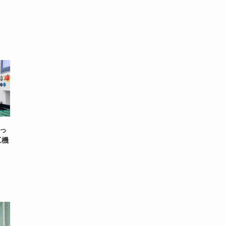
しっ
工機