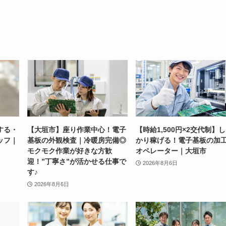
する・
【大垣市】座り作業中心！電子
【時給1,500円×2交代制】
ッフ｜
基板の外観検査｜冷暖房完備◎
かり稼げる！電子基板の加
モクモク作業が好きな方歓
オペレーター｜大垣市
迎！”丁寧さ”が活かせる仕事で
2026年8月6日
す♪
2026年8月6日