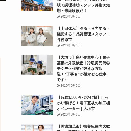
駅で調理補助スタッフ募集★短
期・未経験歓迎！
2026年8月6日
【土日休み】測る・入力する・
確認する！品質管理スタッフ｜
各務原市
2026年8月6日
【大垣市】座り作業中心！電子
基板の外観検査｜冷暖房完備◎
モクモク作業が好きな方歓
迎！”丁寧さ”が活かせる仕事
です♪
2026年8月6日
【時給1,500円×2交代制】しっ
かり稼げる！電子基板の加工機
オペレーター｜大垣市
2026年8月6日
【美濃加茂市】扶養範囲内大歓