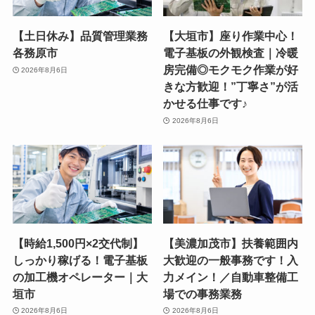
【土日休み】品質管理業務
【大垣市】座り作業中心！
各務原市
電子基板の外観検査｜冷暖
房完備◎モクモク作業が好
2026年8月6日
きな方歓迎！”丁寧さ”が活
かせる仕事です♪
2026年8月6日
【時給1,500円×2交代制】
【美濃加茂市】扶養範囲内
しっかり稼げる！電子基板
大歓迎の一般事務です！入
の加工機オペレーター｜大
力メイン！／自動車整備工
垣市
場での事務業務
2026年8月6日
2026年8月6日