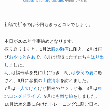
Unsplash
の
Amaury Gutierrez
が撮影した写真
初詣で祈るのは今回もきっとコレでしょう。
本日が2025年仕事納めとなります。
振り返りますと、1月は
膝の激痛
に耐え、2月は再
び
おやっとさあ
で、3月は頑張った子たちを
送り出
し
ました。
4月は福寿草を見に山に行き、5月は
奈良の鹿
に癒
され、6月に念願の
土佐清水
を訪れました。
7月は
一人欠けた
けど恒例の
ヤツラ
と海、8月は
東
北ロングドライブ
、9月にも
雑な旅
をしました。
10月は屋久島に向けたトレーニングに励む日々、